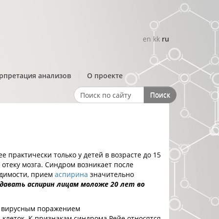
en
kk
ru
рпретация анализов
О проекте
Поиск
Search form
 практически только у детей в возрасте до 15
 отеку мозга. Синдром возникает после
идимости, прием
аспирина
значительно
давать аспирин лицам моложе 20 лет во
 с вирусным поражением
м
клеток. К признакам синдрома Рейе относятся