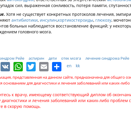
 упадок сил, выраженная сонливость, потеря памяти, спутаннос
ие.
Хотя не существует конкретных протоколов лечения, эмпир
еняют
антибиотики
,
инсулин
,
кортикостероиды
,
глюкозу
, мочего
нтов больных наблюдается восстановление функций; у некоторы
ждением головного мозга.
синдром Рейе
аспирин
дети
отек мозга
лечение синдрома Рейе
Facebook
VK
WhatsApp
Twitter
Email
Share
en
kk
ация, представленная на данном сайте, предназначена для общего о
ся основанием для диагностики и лечения заболеваний или каких-либо
итесь к врачу, имеющему соответствующий диплом об окончани
 диагностики и лечения заболеваний или каких-либо проблем 
те в скорую помощь.