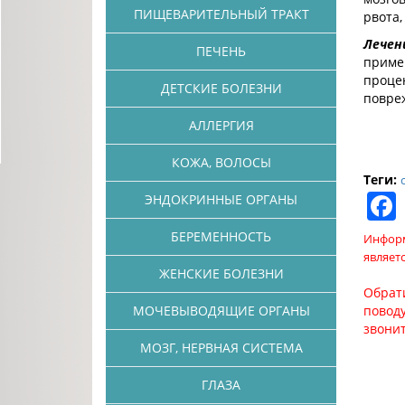
ПИЩЕВАРИТЕЛЬНЫЙ ТРАКТ
рвота,
Лечен
ПЕЧЕНЬ
прим
проце
ДЕТСКИЕ БОЛЕЗНИ
повре
АЛЛЕРГИЯ
КОЖА, ВОЛОСЫ
Теги:
ЭНДОКРИННЫЕ ОРГАНЫ
БЕРЕМЕННОСТЬ
Информ
являет
ЖЕНСКИЕ БОЛЕЗНИ
Обрат
МОЧЕВЫВОДЯЩИЕ ОРГАНЫ
поводу
звони
МОЗГ, НЕРВНАЯ СИСТЕМА
ГЛАЗА