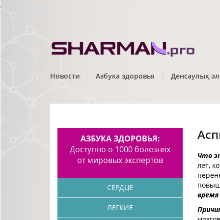
.
Новости
Азбука здоровья
Денсаулық әл
Асп
АЗБУКА ЗДОРОВЬЯ:
Доступно о 1000 болезнях
Что э
от мировых экспертов
лет, к
перен
повыш
СЕРДЦЕ
время
ЛЕГКИЕ
Причи
мозго