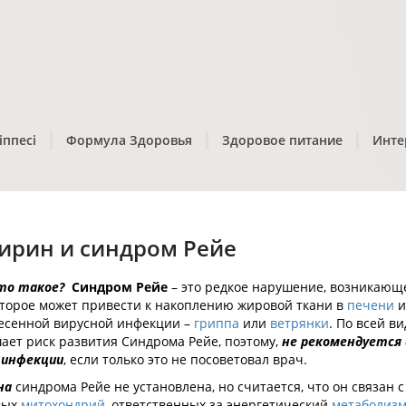
іппесі
Формула Здоровья
Здоровое питание
Инте
ирин и синдром Рейе
то такое?
Синдром Рейе
– это редкое нарушение, возникающее
оторое может привести к накоплению жировой ткани в
печени
и
есенной вирусной инфекции –
гриппа
или
ветрянки
. По всей в
ает риск развития Синдрома Рейе, поэтому,
не рекомендуется 
 инфекции
, если только это не посоветовал врач.
на
синдрома Рейе не установлена, но считается, что он связан
вых
митохондрий
, ответственных за энергетический
метаболиз