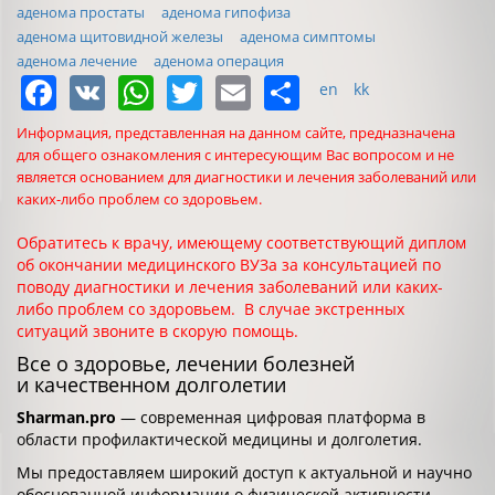
аденома простаты
аденома гипофиза
аденома щитовидной железы
аденома симптомы
аденома лечение
аденома операция
Facebook
VK
WhatsApp
Twitter
Email
Share
en
kk
Информация, представленная на данном сайте, предназначена
для общего ознакомления с интересующим Вас вопросом и не
является основанием для диагностики и лечения заболеваний или
каких-либо проблем со здоровьем.
Обратитесь к врачу, имеющему соответствующий диплом
об окончании медицинского ВУЗа за консультацией по
поводу диагностики и лечения заболеваний или каких-
либо проблем со здоровьем. В случае экстренных
ситуаций звоните в скорую помощь.
Все о здоровье, лечении болезней
и качественном долголетии
Sharman.pro
— современная цифровая платформа в
области профилактической медицины и долголетия.
Мы предоставляем широкий доступ к актуальной и научно
обоснованной информации о физической активности,