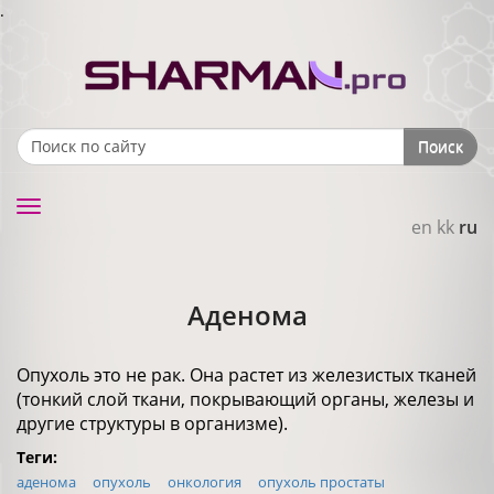
.
Поиск
Search form
Toggle
en
kk
ru
navigation
Аденома
Опухоль это не рак. Она растет из железистых тканей
(тонкий слой ткани, покрывающий органы, железы и
другие структуры в организме).
Теги:
аденома
опухоль
онкология
опухоль простаты