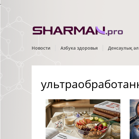
.
Новости
Азбука здоровья
Денсаулық әл
ультраобработан