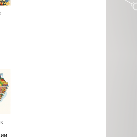
:
ак
ции