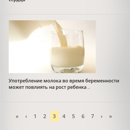
Употребление молока во время беременности
может повлиять на рост ребенка
...
«
‹
1
2
3
4
5
6
7
›
»